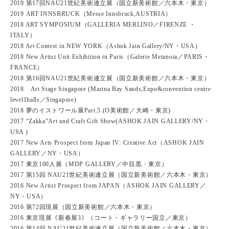
2019 第17回NAU21世紀美術連立展（国立新美術館／六本木・東京）
2019 ART INNSBRUCK（Messe Innsbruck,AUSTRIA）
2018 ART SYMPOSIUM（GALLERIA MERLINO／FIRENZE ・
ITALY）
2018 Art Contest in NEW YORK（Ashok Jain Gallery/NY・USA）
2018 New Artist Unit Exhibition in Paris（Galerie Metanoia／PARIS・
FRANCE）
2018 第16回NAU21世紀美術連立展（国立新美術館／六本木・東京）
2018 Art Stage Singapore (Marina Bay Sands,Expo&convention centre
level1halls／Singapore)
2018 夢のイストワール展Part.5 (O美術館／大崎・東京)
2017 “Zakka”Art and Craft Gift Show(ASHOK JAIN GALLERY/NY・
USA )
2017 New Arts Prospect from Japan IV: Creative Act（ASHOK JAIN
GALLERY／NY・USA）
2017 東京100人展（MDP GALLERY／中目黒・東京）
2017 第15回 NAU21世紀美術連立展（国立新美術館／六本木・東京）
2016 New Artist Prospect from JAPAN（ASHOK JAIN GALLERY／
NY・USA）
2016 第72回現展（国立新美術館／六本木・東京）
2016 東京現展《新春展3》（コート・ギャラリー国立／東京）
2016 第14回 NAU21世紀美術連立展（国立新美術館／六本木・東京）