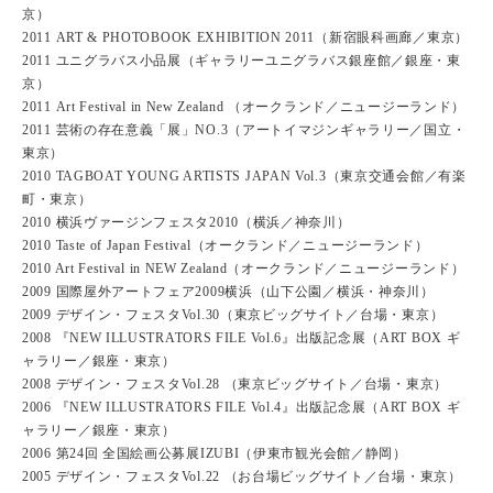
京）
2011 ART & PHOTOBOOK EXHIBITION 2011（新宿眼科画廊／東京）
2011 ユニグラバス小品展（ギャラリーユニグラバス銀座館／銀座・東
京）
2011 Art Festival in New Zealand （オークランド／ニュージーランド）
2011 芸術の存在意義「展」NO.3（アートイマジンギャラリー／国立・
東京）
2010 TAGBOAT YOUNG ARTISTS JAPAN Vol.3（東京交通会館／有楽
町・東京）
2010 横浜ヴァージンフェスタ2010（横浜／神奈川）
2010 Taste of Japan Festival（オークランド／ニュージーランド）
2010 Art Festival in NEW Zealand（オークランド／ニュージーランド）
2009 国際屋外アートフェア2009横浜（山下公園／横浜・神奈川）
2009 デザイン・フェスタVol.30（東京ビッグサイト／台場・東京）
2008 『NEW ILLUSTRATORS FILE Vol.6』出版記念展（ART BOX ギ
ャラリー／銀座・東京）
2008 デザイン・フェスタVol.28 （東京ビッグサイト／台場・東京）
2006 『NEW ILLUSTRATORS FILE Vol.4』出版記念展（ART BOX ギ
ャラリー／銀座・東京）
2006 第24回 全国絵画公募展IZUBI（伊東市観光会館／静岡）
2005 デザイン・フェスタVol.22 （お台場ビッグサイト／台場・東京）