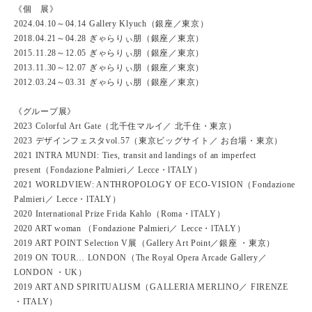
《個 展》
2024.04.10～04.14 Gallery Klyuch（銀座／東京）
2018.04.21～04.28 ぎゃらりぃ朋（銀座／東京）
2015.11.28～12.05 ぎゃらりぃ朋（銀座／東京）
2013.11.30～12.07 ぎゃらりぃ朋（銀座／東京）
2012.03.24～03.31 ぎゃらりぃ朋（銀座／東京）
《グループ展》
2023 Colorful Art Gate（北千住マルイ／ 北千住・東京）
2023 デザインフェスタvol.57（東京ビッグサイト／ お台場・東京）
2021 INTRA MUNDI: Ties, transit and landings of an imperfect
present（Fondazione Palmieri／ Lecce・lTALY）
2021 WORLDVIEW: ANTHROPOLOGY OF ECO-VISION（Fondazione
Palmieri／ Lecce・lTALY）
2020 International Prize Frida Kahlo（Roma・lTALY）
2020 ART woman （Fondazione Palmieri／ Lecce・lTALY）
2019 ART POINT Selection V展（Gallery Art Point／銀座 ・東京）
2019 ON TOUR… LONDON（The Royal Opera Arcade Gallery／
LONDON ・UK）
2019 ART AND SPIRITUALISM（GALLERIA MERLINO／ FIRENZE
・ITALY）