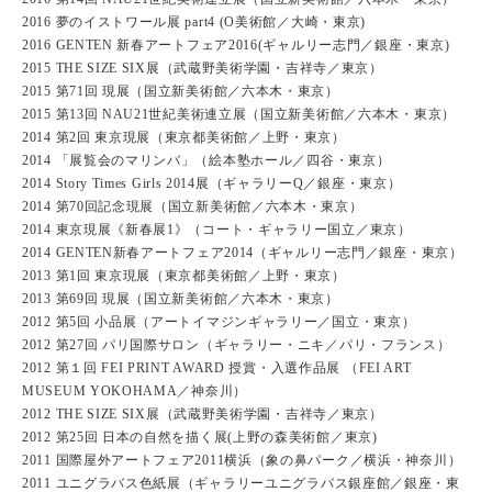
2016 夢のイストワール展 part4 (O美術館／大崎・東京)
2016 GENTEN 新春アートフェア2016(ギャルリー志門／銀座・東京)
2015 THE SIZE SIX展（武蔵野美術学園・吉祥寺／東京）
2015 第71回 現展（国立新美術館／六本木・東京）
2015 第13回 NAU21世紀美術連立展（国立新美術館／六本木・東京）
2014 第2回 東京現展（東京都美術館／上野・東京）
2014 「展覧会のマリンバ」（絵本塾ホール／四谷・東京）
2014 Story Times Girls 2014展（ギャラリーQ／銀座・東京）
2014 第70回記念現展（国立新美術館／六本木・東京）
2014 東京現展《新春展1》（コート・ギャラリー国立／東京）
2014 GENTEN新春アートフェア2014（ギャルリー志門／銀座・東京）
2013 第1回 東京現展（東京都美術館／上野・東京）
2013 第69回 現展（国立新美術館／六本木・東京）
2012 第5回 小品展（アートイマジンギャラリー／国立・東京）
2012 第27回 パリ国際サロン（ギャラリー・ニキ／パリ・フランス）
2012 第１回 FEI PRINT AWARD 授賞・入選作品展 （FEI ART
MUSEUM YOKOHAMA／神奈川）
2012 THE SIZE SIX展（武蔵野美術学園・吉祥寺／東京）
2012 第25回 日本の自然を描く展(上野の森美術館／東京)
2011 国際屋外アートフェア2011横浜（象の鼻パーク／横浜・神奈川）
2011 ユニグラバス色紙展（ギャラリーユニグラバス銀座館／銀座・東