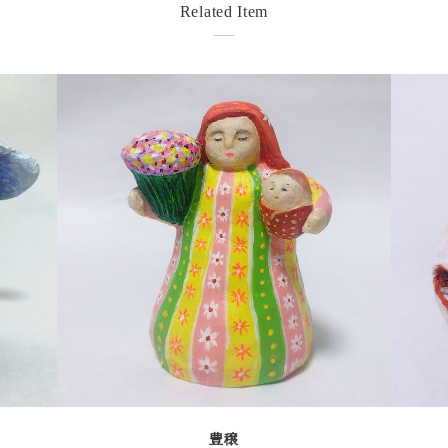
Related Item
detail
豊穣