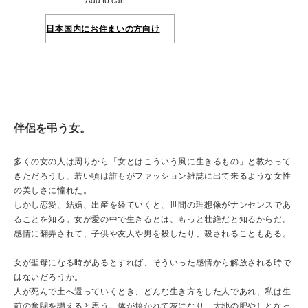
Add to cart
日本国内にお住まいの方向け
伴侶を弔う女。
多くの女の人は周りから「女とはこういう風に生きるもの」と教わって
きただろうし、若い頃は誰もがファッション雑誌に出て来るような女性
の美しさに憧れた。
しかし恋愛、結婚、出産を経ていくと、世間の理想像がナンセンスであ
ることを知る。女が愛の中で生きるとは、もっと壮絶だと知るからだ。
感情に翻弄されて、子供や友人や男を殺したり、殺されることもある。
女が聖母になる時があるとすれば、そういった感情から解放される時で
はないだろうか。
人が死んで土へ還っていくとき、どんな生き方をした人であれ、私は生
前の奮闘を讃えると思う。体が焼かれて灰になり、大地の肥やしとなっ