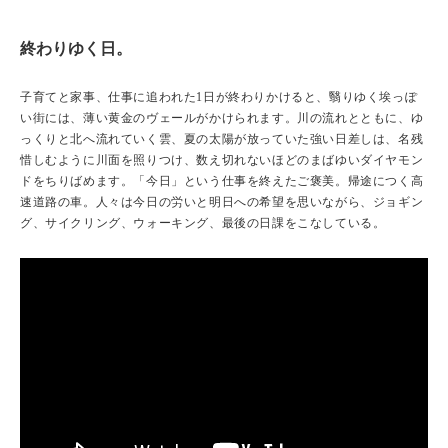
終わりゆく日。
子育てと家事、仕事に追われた1日が終わりかけると、翳りゆく埃っぽ
い街には、薄い黄金のヴェールがかけられます。川の流れとともに、ゆ
っくりと北へ流れていく雲、夏の太陽が放っていた強い日差しは、名残
惜しむように川面を照りつけ、数え切れないほどのまばゆいダイヤモン
ドをちりばめます。「今日」という仕事を終えたご褒美。帰途につく高
速道路の車。人々は今日の労いと明日への希望を思いながら、ジョギン
グ、サイクリング、ウォーキング、最後の日課をこなしている。