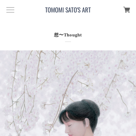
想〜Thought