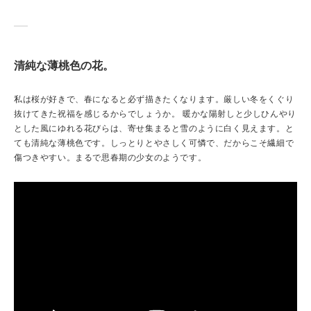
清純な薄桃色の花。
私は桜が好きで、春になると必ず描きたくなります。厳しい冬をくぐり
抜けてきた祝福を感じるからでしょうか。 暖かな陽射しと少しひんやり
とした風にゆれる花びらは、寄せ集まると雪のように白く見えます。と
ても清純な薄桃色です。しっとりとやさしく可憐で、だからこそ繊細で
傷つきやすい。まるで思春期の少女のようです。