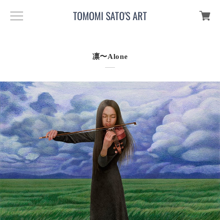
凛〜Alone