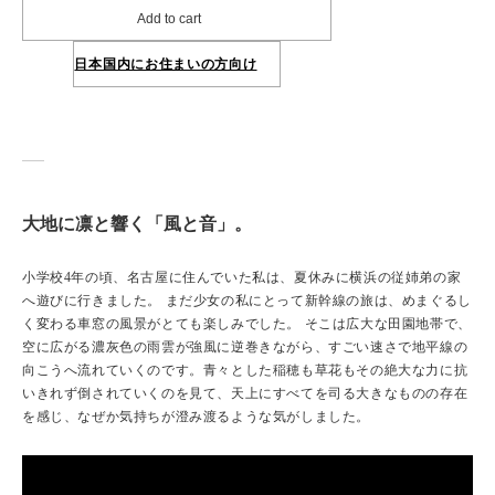
Add to cart
日本国内にお住まいの方向け
大地に凛と響く「風と音」。
小学校4年の頃、名古屋に住んでいた私は、夏休みに横浜の従姉弟の家
へ遊びに行きました。 まだ少女の私にとって新幹線の旅は、めまぐるし
く変わる車窓の風景がとても楽しみでした。 そこは広大な田園地帯で、
空に広がる濃灰色の雨雲が強風に逆巻きながら、すごい速さで地平線の
向こうへ流れていくのです。青々とした稲穂も草花もその絶大な力に抗
いきれず倒されていくのを見て、天上にすべてを司る大きなものの存在
を感じ、なぜか気持ちが澄み渡るような気がしました。