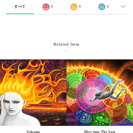
すべて
0
0
0
Related Item
Volcano
Dive into The Sun