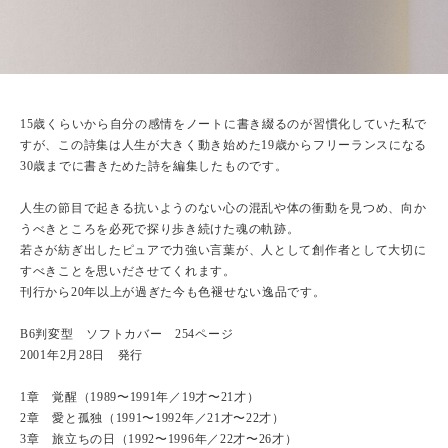
15歳くらいから自分の感情をノートに書き綴るのが習慣化していた私で
すが、この詩集は人生が大きく動き始めた19歳からフリーランスになる
30歳までに書きためた詩を編集したものです。
人生の節目で起きる抗いようのない心の混乱や体の衝動を見つめ、向か
うべきところを必死で探り歩き続けた魂の軌跡。
若さが紡ぎ出したピュアで力強い言葉が、人として創作者として大切に
すべきことを思いださせてくれます。
刊行から20年以上が過ぎた今も色褪せない逸品です。
B6判変型 ソフトカバー 254ページ
2001年2月28日 発行
1章 覚醒（1989〜1991年／19才〜21才）
2章 愛と孤独（1991〜1992年／21才〜22才）
3章 旅立ちの日（1992〜1996年／22才〜26才）