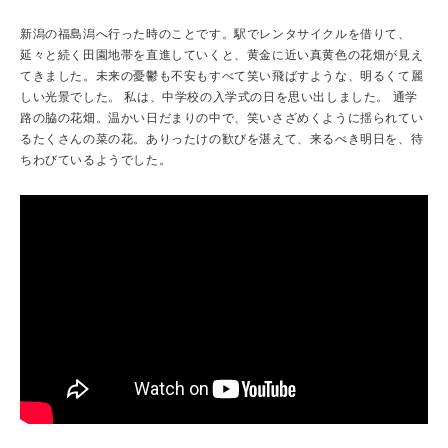
新潟の福島潟へ行った時のことです。駅でレンタサイクルを借りて、
延々と続く田園地帯を直進していくと、黄金に近い真黄色の花畑が見え
てきました。未来の憂鬱も不安もすべて笑い飛ばすような、明るくて麗
しい光景でした。 私は、中学校の入学式の日を思い出しました。 通学
路の脇の花畑。温かい日だまりの中で、笑いさざめくように揺られてい
るたくさんの菜の花。ありったけの歓びを湛えて、来るべき明日を、待
ちわびているようでした。