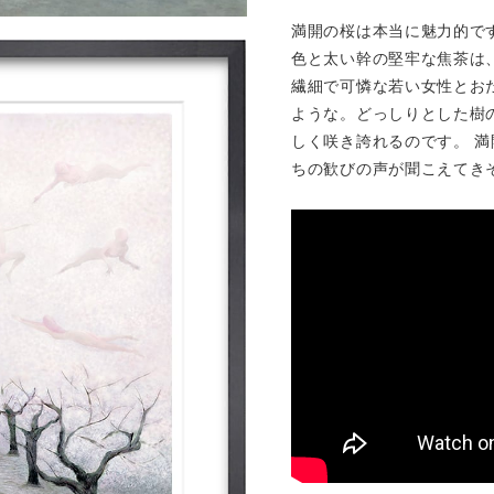
満開の桜は本当に魅力的で
色と太い幹の堅牢な焦茶は
繊細で可憐な若い女性とお
ような。どっしりとした樹
しく咲き誇れるのです。 
ちの歓びの声が聞こえてき