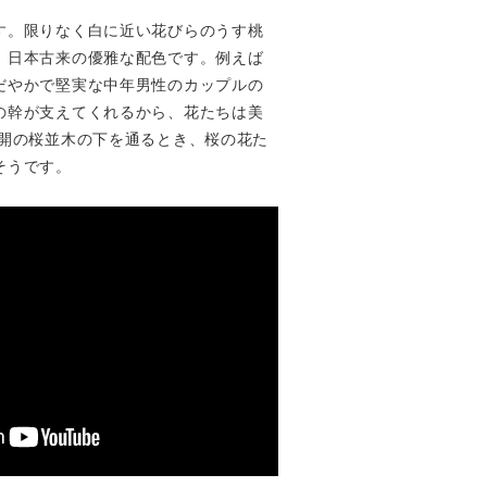
す。限りなく白に近い花びらのうす桃
、日本古来の優雅な配色です。例えば
だやかで堅実な中年男性のカップルの
の幹が支えてくれるから、花たちは美
満開の桜並木の下を通るとき、桜の花た
そうです。